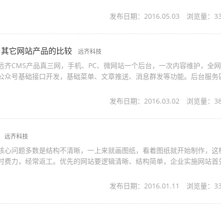
份分解出来，要不加上自己...
发布日期：2016.05.03
浏览量：
3
品与其它网站产品的比较
远齐科技
远齐CMS产品真三网，手机、PC、微网站一个后台，一次内容维护，全
公众号基础接口开发，基础菜单、文章推送、消息群发等功能。后台服务
机网站展示路径相同（可增加IE8、I...
发布日期：2016.03.02
浏览量：
3
程
远齐科技
核心问题多数是结构不清晰，一上来就画图纸，看着图纸就开始制作，这
时费力，经常返工。优先的网站要逻辑清晰、结构简单，企业实施网站首
风格，然后才进行设计、制作。1...
发布日期：2016.01.11
浏览量：
3