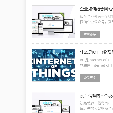
企业如何结合网
如今企业都有一个微
微信企业公众号，采
企业微信公众号是这种
查看更多
什么是IOT （物
IoT是Internet
物联网(Internet 
Things)指的是将各
查看更多
设计借鉴的三个
初级境界：借鉴同行 对于刚刚步入设计领域的人来说，同行的作品是最直接、最有效的"借鉴"对
象。笨的人是照葫芦