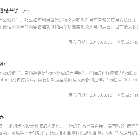
站做微营销
远齐
信公众帐号，那么如何利用微信进行微营销呢？目前普遍的应用方法注册
用微信公众号的内容管理功能和菜单功能实现公众号的运营，目前绝大多
运营方式。真正的微营销方案应...
发布日期：2016.08.30
浏览量：
4
联网）
 of Things的缩写，字面翻译是"物体组成的因特网"，准确的翻译应该为"物联网
of Things)又称传感网，简要讲就是互联网从人向物的延伸。"物联网"(Internet
种信息传感设备，如射...
发布日期：2016.08.13
浏览量：
4
境界
画瓢，可以等同于"拷贝"，既没技术含量也没思想含量。聪明的人是分解