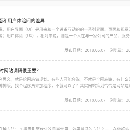
用户界面和用户体验间的差异
说，用户界面（UI）是用来和一个设备互动的的一系列界面、页面和视觉
等；用户体验（UX），相对来说，则是一个人在与一家公司的产品、服务
心感受。为了更好地理解用户界面...
发布日期：2018.06.07
浏览量：
2
计时网站调研很重要？
名思义，就是给网站做规划。有些人可能会说，不就是个网站嘛，有什么
排排版，找个程序员来加程序，不就可以了？其实网站策划恰恰是网站建
的环节。 举个简单的例子，为什么成百上千个...
发布日期：2018.06.07
浏览量：
2
几种方法： 1.搜索引擎优化这是最常用、效果最好的方法之一。在做好站