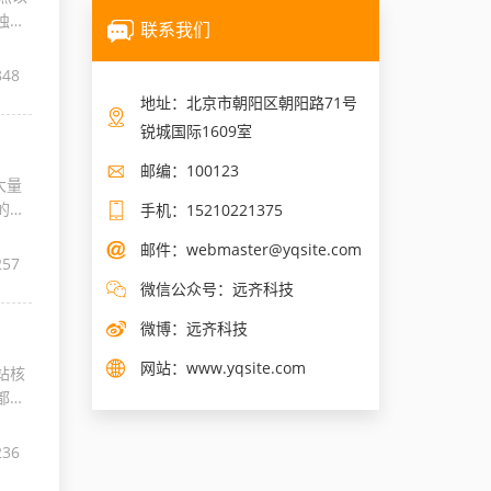
独
联系我们
848
地址：北京市朝阳区朝阳路71号
锐城国际1609室
邮编：100123
大量
的位
手机：15210221375
邮件：
webmaster@yqsite.com
257
微信公众号：远齐科技
微博：
远齐科技
网站：
www.yqsite.com
站核
都是
236