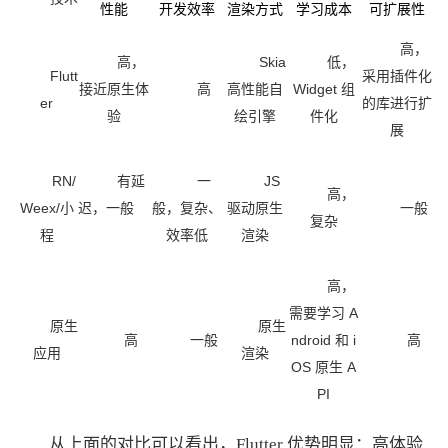
性能
开发效率
渲染方式
学习成本
可扩展性
高，
高，
Skia
低，
Flutt
采用插件化
接近原生体
高
高性能自
Widget
组
er
的库进行扩
验
绘引擎
件化
展
RN/
有延
一
JS
高，
Weex/
小
迟，一般
般，复杂、
驱动原生
一般
复杂
程
效率低
渲染
高，
需要学习
A
原生
原生
高
一般
ndroid
和
i
高
应用
渲染
OS
原生
A
PI
从上面的对比可以看出，Flutter 优势明显：高体验