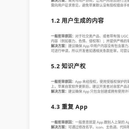
解决方案：
需先与用户协商，让用户同意后进行注
需向用户征求意见，避免苹果默认没有授权擅自手
1.2 用户生成的内容
一般拒审原因：
对于社交类产品、或者带有强 UG
内容（例如暴力、色情、侵权等）；并提供严格的
解决方案：
建议确保 App 中用户内容没有包含暴
可进行申请，所以开发者如遇相关条款拒审，可尝
5.2 知识产权
一般拒审原因：
App 未经授权，使用受版权保护的
上，苹果自家软件更新后，建议开发者对自家产品进行
解决方案：
建议确保 App 只包含创建或拥有使
4.3 重复 App
一般拒审原因：
一般意思就是 App 跟别人上架的
解决方案：
可通过修改名字、icon、主色调、代码