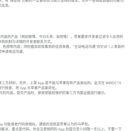
册，有"强登陆"功能的一定要修改为提示登陆的版本。另外一些调取数据的功能均
机信息。
C 内容的产品（例如微博、今日头条、贴吧等），苹果要求开发者过滤令人反感的
审核机制与详细的开发者联系方式。
力、色情等内容；同时据目前收集到的信息来看，"主动电话沟通"仅针对 1.2 条款时
试申请电话沟通。
第三方材料；另外，上架 App 是不能与苹果现有产品类似的。此次在 WWDC19
核查，将 App 与苹果产品差异化。
用许可的内容。提交产品时，使用受版权保护的第三方书面证据进行展示。
 App 功能或者代码很相似，通俗的说就是苹果认为的马甲包。
等解决，重点是代码。并且注意相同的 App 包提交至少间隔一天以上。不要一下