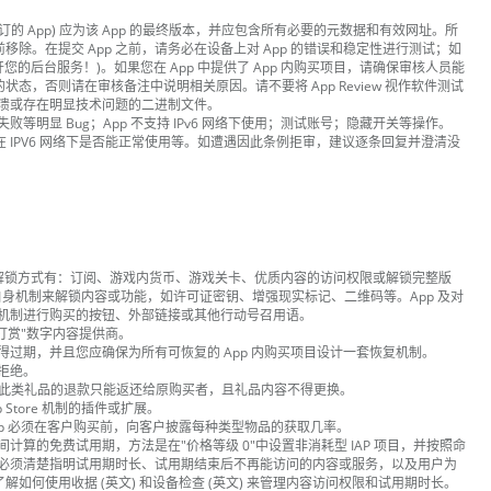
可供预订的 App) 应为该 App 的最终版本，并应包含所有必要的元数据和有效网址。所
除。在提交 App 之前，请务必在设备上对 App 的错误和稳定性进行测试；如
开您的后台服务！)。如果您在 App 中提供了 App 内购买项目，请确保审核人员能
态，否则请在审核备注中说明相关原因。请不要将 App Review 视作软件测试
崩溃或存在明显技术问题的二进制文件。
失败等明显 Bug；App 不支持 IPv6 网络下使用；测试账号；隐藏开关等操作。
在 IPV6 网络下是否能正常使用等。如遭遇因此条例拒审，建议逐条回复并澄清没
能 (解锁方式有：订阅、游戏内货币、游戏关卡、优质内容的访问权限或解锁完整版
使用自身机制来解锁内容或功能，如许可证密钥、增强现实标记、二维码等。App 及对
项目机制进行购买的按钮、外部链接或其他行动号召用语。
内"打赏"数字内容提供商。
不得过期，并且您应确保为所有可恢复的 App 内购买项目设计一套恢复机制。
被拒绝。
功能。此类礼品的退款只能返还给原购买者，且礼品内容不得更换。
pp Store 机制的插件或扩展。
pp 必须在客户购买前，向客户披露每种类型物品的获取几率。
间计算的免费试用期，方法是在"价格等级 0"中设置非消耗型 IAP 项目，并按照命
pp 必须清楚指明试用期时长、试用期结束后不再能访问的内容或服务，以及用户为
如何使用收据 (英文) 和设备检查 (英文) 来管理内容访问权限和试用期时长。