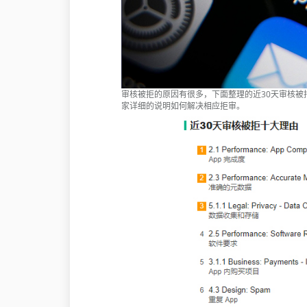
审核被拒的原因有很多，下面整理的近30天审核被拒十大
家详细的说明如何解决相应拒审。