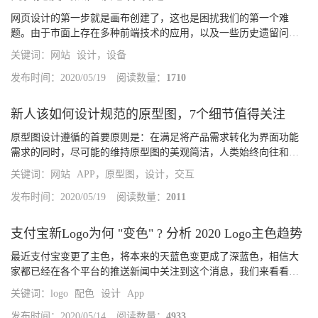
网页设计的第一步就是画布创建了，这也是困扰我们的第一个难
题。由于市面上存在多种前端技术的应用，以及一些历史遗留问
题、设计场景差异等因素的影响，我们在搜索「网页设计宽度」这
关键词：
网站
设计，设备
类问题的时候，得到的结果会有非常多的版本，导致更加迷茫。所
以，了解网页...
发布时间：2020/05/19
阅读数量：
1710
新人该如何设计规范的原型图，7个细节值得关注
原型图设计遵循的首要原则是：在满足将产品需求转化为界面功能
需求的同时，尽可能的维持原型图的美观简洁，人类始终向往和追
求一切美好的事物，即便是黑白的世界，一样会带给人美的享受。
关键词：
网站
APP，原型图，设计，交互
接下来将从「宏观的基础规范」和「微观的细节规范」两个维度，
说明如何...
发布时间：2020/05/19
阅读数量：
2011
支付宝新Logo为何 "变色" ? 分析 2020 Logo主色趋势
最近支付宝变更了主色，将本来的天蓝色变更成了深蓝色，相信大
家都已经在各个平台的推送新闻中关注到这个消息，我们来看看色
彩的对比。一、支付宝色彩改版的分析要先从年初支付宝举办的合
关键词：
logo
配色
设计
App
作伙伴大会说起，蚂蚁金服CEO在会中宣布了要将支付宝升级成生
活开放平台...
发布时间：2020/05/14
阅读数量：
4933