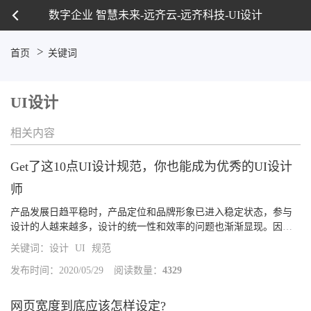
数字企业 智慧未来-远齐云-远齐科技-UI设计
首页
关键词
UI设计
相关内容
Get了这10点UI设计规范，你也能成为优秀的UI设计
师
产品发展日趋平稳时，产品定位和品牌形象已进入稳定状态，参与
设计的人越来越多，设计的统一性和效率的问题也渐渐显现。因
此，为了保证平台设计统一性，提升团队工作效率，打磨细节体
关键词：
设计
UI
规范
验，就需要我们定义和整理设计规范。1.确定规范内容UI 设计中，
设计规范是一...
发布时间：2020/05/29
阅读数量：
4329
网页宽度到底应该怎样设定?