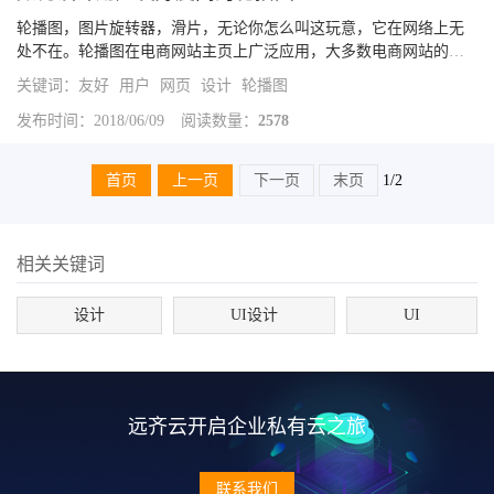
轮播图，图片旋转器，滑片，无论你怎么叫这玩意，它在网络上无
处不在。轮播图在电商网站主页上广泛应用，大多数电商网站的主
页上都有它：但轮播图对用户真的有意义吗？或者它只是设计者用
关键词：
友好
用户
网页
设计
轮播图
来偷懒，将内容一股脑塞进去的工具呢？不论将这个问题抛向谁，
他们都会...
发布时间：2018/06/09
阅读数量：
2578
首页
上一页
下一页
末页
1/2
相关关键词
设计
UI设计
UI
远齐云开启企业私有云之旅
联系我们