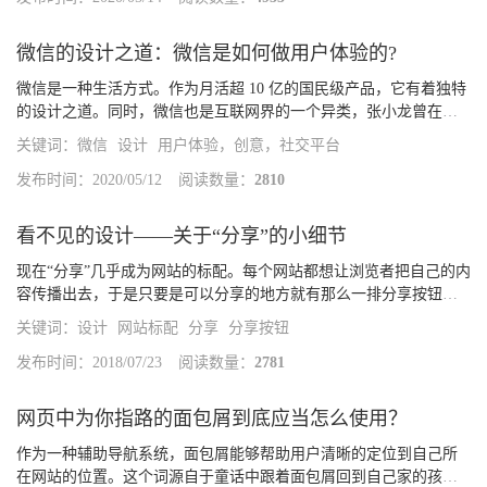
微信的设计之道：微信是如何做用户体验的?
微信是一种生活方式。作为月活超 10 亿的国民级产品，它有着独特
的设计之道。同时，微信也是互联网界的一个异类，张小龙曾在微
信公开课上回应道：「我们只是守住了做一个好产品的底线，居然
关键词：
微信
设计
用户体验，创意，社交平台
就与众不同了」。好产品自然是体验和价值至上。下面就为大家解
读微信...
发布时间：2020/05/12
阅读数量：
2810
看不见的设计——关于“分享”的小细节
现在“分享”几乎成为网站的标配。每个网站都想让浏览者把自己的内
容传播出去，于是只要是可以分享的地方就有那么一排分享按钮，
甚至每张图片每个评论都有分享按钮。但是“分享”可不只是做一排按
关键词：
设计
网站标配
分享
分享按钮
钮那么简单，它背后藏着很多细节分享的主体分享，就是我要把这...
发布时间：2018/07/23
阅读数量：
2781
网页中为你指路的面包屑到底应当怎么使用？
作为一种辅助导航系统，面包屑能够帮助用户清晰的定位到自己所
在网站的位置。这个词源自于童话中跟着面包屑回到自己家的孩