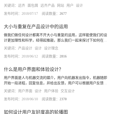
子，而网页中的面包屑也是帮助用户找到自己位置的UI控件。面包
关键词：
远齐
面包屑
远齐产品
网站
用户
设计
屑通过路径展示告知用户他们所处的位置，而今天的这篇文章将会
探讨一个可...
发布时间：2018/07/17
阅读数量：
2677
大小与重复在产品设计中的运用
做我们做任何设计都离不开大小与重复的运用，这样能使我们的设
计更加理性和科学，经得起推敲，那么我们一起来探讨下如何在产
品设计中运用这一方法为什么大的物体更吸引眼球如上图所示，a球
关键词：
产品设计
设计
设计理念
会比右边b球更吸引我们去阅读，大的物体视觉重量会比较大，我们
眼球的...
发布时间：2018/06/12
阅读数量：
2816
什么是用户界面和体验设计？
用户界面是人与机器交流的媒介，用户向机器发出指令，机器随即
开始一段进程，回复信息，并给出反馈，用户可以根据用户反馈进
行下一步操作的决策。体验设计注重产品的全局架构和功能，以及
关键词：
用户界面
设计
用户体验
交互设计
用户使用感受
发布时间：2018/06/10
阅读数量：
2370
如何设计用户友好度高的轮播图