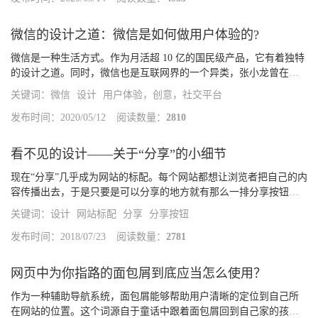
微信的设计之道：微信是如何做用户体验的?
微信是一种生活方式。作为月活超 10 亿的国民级产品，它有着独特
的设计之道。同时，微信也是互联网界的一个异类，张小龙曾在微
信公开课上回应道：「我们只是守住了做一个好产品的底线，居然
关键词：
微信
设计
用户体验，创意，社交平台
就与众不同了」。好产品自然是体验和价值至上。下面就为大家解
读微信...
发布时间：2020/05/12
阅读数量：
2810
看不见的设计——关于“分享”的小细节
现在“分享”几乎成为网站的标配。每个网站都想让浏览者把自己的内
容传播出去，于是只要是可以分享的地方就有那么一排分享按钮，
甚至每张图片每个评论都有分享按钮。但是“分享”可不只是做一排按
关键词：
设计
网站标配
分享
分享按钮
钮那么简单，它背后藏着很多细节分享的主体分享，就是我要把这...
发布时间：2018/07/23
阅读数量：
2781
网页中为你指路的面包屑到底应当怎么使用？
作为一种辅助导航系统，面包屑能够帮助用户清晰的定位到自己所
在网站的位置。这个词源自于童话中跟着面包屑回到自己家的孩