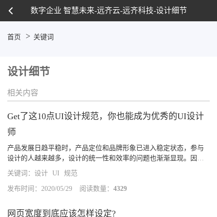
数字企业 智慧未来-远齐云-远齐科技-设计细节
首页
关键词
设计细节
相关内容
Get了这10点UI设计规范，你也能成为优秀的UI设计
师
产品发展日趋平稳时，产品定位和品牌形象已进入稳定状态，参与
设计的人越来越多，设计的统一性和效率的问题也渐渐显现。因
此，为了保证平台设计统一性，提升团队工作效率，打磨细节体
关键词：
设计
UI
规范
验，就需要我们定义和整理设计规范。1.确定规范内容UI 设计中，
设计规范是一...
发布时间：2020/05/29
阅读数量：
4329
网页宽度到底应该怎样设定?