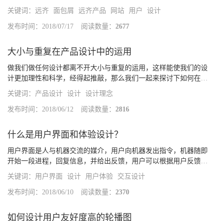
子，而网页中的面包屑也是帮助用户找到自己位置的UI控件。面包
关键词：
远齐
面包屑
远齐产品
网站
用户
设计
屑通过路径展示告知用户他们所处的位置，而今天的这篇文章将会
探讨一个可...
发布时间：2018/07/17
阅读数量：
2677
大小与重复在产品设计中的运用
做我们做任何设计都离不开大小与重复的运用，这样能使我们的设
计更加理性和科学，经得起推敲，那么我们一起来探讨下如何在产
品设计中运用这一方法为什么大的物体更吸引眼球如上图所示，a球
关键词：
产品设计
设计
设计理念
会比右边b球更吸引我们去阅读，大的物体视觉重量会比较大，我们
眼球的...
发布时间：2018/06/12
阅读数量：
2816
什么是用户界面和体验设计？
用户界面是人与机器交流的媒介，用户向机器发出指令，机器随即
开始一段进程，回复信息，并给出反馈，用户可以根据用户反馈进
行下一步操作的决策。体验设计注重产品的全局架构和功能，以及
关键词：
用户界面
设计
用户体验
交互设计
用户使用感受
发布时间：2018/06/10
阅读数量：
2370
如何设计用户友好度高的轮播图