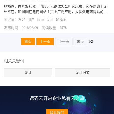
轮播图，图片旋转器，滑片，无论你怎么叫这玩意，它在网络上无
处不在。轮播图在电商网站主页上广泛应用，大多数电商网站的主
页上都有它：但轮播图对用户真的有意义吗？或者它只是设计者用
关键词：
友好
用户
网页
设计
轮播图
来偷懒，将内容一股脑塞进去的工具呢？不论将这个问题抛向谁，
他们都会...
发布时间：2018/06/09
阅读数量：
2578
首页
上一页
下一页
末页
1/2
相关关键词
设计
设计细节
远齐云开启企业私有云之旅
联系我们