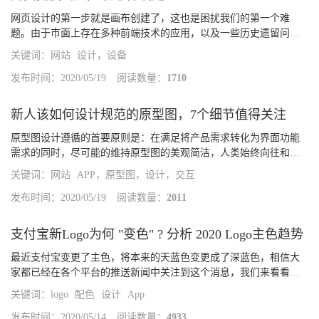
网页设计的第一步就是画布创建了，这也是困扰我们的第一个难
题。由于市面上存在多种前端技术的应用，以及一些历史遗留问
题、设计场景差异等因素的影响，我们在搜索「网页设计宽度」这
关键词：
网站
设计，设备
类问题的时候，得到的结果会有非常多的版本，导致更加迷茫。所
以，了解网页...
发布时间：2020/05/19
阅读数量：
1710
新人该如何设计规范的原型图，7个细节值得关注
原型图设计遵循的首要原则是：在满足将产品需求转化为界面功能
需求的同时，尽可能的维持原型图的美观简洁，人类始终向往和追
求一切美好的事物，即便是黑白的世界，一样会带给人美的享受。
关键词：
网站
APP，原型图，设计，交互
接下来将从「宏观的基础规范」和「微观的细节规范」两个维度，
说明如何...
发布时间：2020/05/19
阅读数量：
2011
支付宝新Logo为何 "变色" ? 分析 2020 Logo主色趋势
最近支付宝变更了主色，将本来的天蓝色变更成了深蓝色，相信大
家都已经在各个平台的推送新闻中关注到这个消息，我们来看看色
彩的对比。一、支付宝色彩改版的分析要先从年初支付宝举办的合
关键词：
logo
配色
设计
App
作伙伴大会说起，蚂蚁金服CEO在会中宣布了要将支付宝升级成生
活开放平台...
发布时间：2020/05/14
阅读数量：
4933